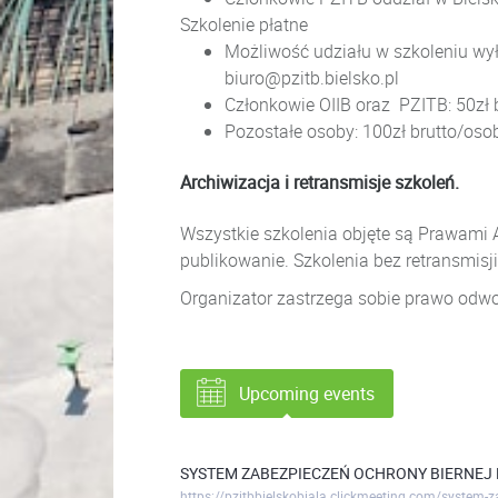
Szkolenie płatne
Możliwość udziału w szkoleniu wył
biuro@pzitb.bielsko.pl
Członkowie OIIB oraz PZITB: 50zł 
Pozostałe osoby: 100zł brutto/oso
Archiwizacja i retransmisje szkoleń.
Wszystkie szkolenia objęte są Prawami A
publikowanie. Szkolenia bez retransmisji
Organizator zastrzega sobie prawo odwo
Upcoming events
SYSTEM ZABEZPIECZEŃ OCHRONY BIERNEJ 
https://pzitbbielskobiala.clickmeeting.com/system-z