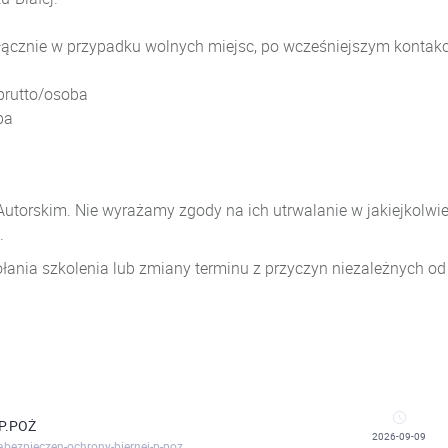
ącznie w przypadku wolnych miejsc, po wcześniejszym kontakci
brutto/osoba
ba
utorskim. Nie wyrażamy zgody na ich utrwalanie w jakiejkolwie
.
łania szkolenia lub zmiany terminu z przyczyn niezależnych od
P.POŻ
2026-09-09
abezpieczen-ochrony-biernej-p-poz