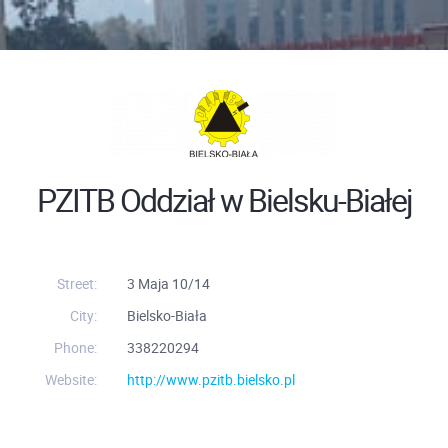
PZITB Oddział w Bielsku-Białej
Street:
3 Maja 10/14
City:
Bielsko-Biała
Phone:
338220294
Website:
http://www.pzitb.bielsko.pl