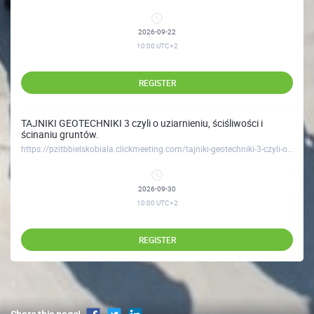
2026-09-22
10:00
UTC+2
REGISTER
TAJNIKI GEOTECHNIKI 3 czyli o uziarnieniu, ściśliwości i
ścinaniu gruntów.
https://pzitbbielskobiala.clickmeeting.com/tajniki-geotechniki-3-czyli-o-uziarnieniu-scisliwosci-i-scinaniu-gruntow-
2026-09-30
10:00
UTC+2
REGISTER