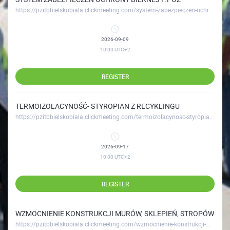
https://pzitbbielskobiala.clickmeeting.com/system-zabezpieczen-ochrony-biernej-p-poz
2026-09-09
10:00
UTC+2
REGISTER
TERMOIZOLACYNOŚĆ- STYROPIAN Z RECYKLINGU
https://pzitbbielskobiala.clickmeeting.com/termoizolacynosc-styropian-z-recyklingu
2026-09-17
10:00
UTC+2
REGISTER
WZMOCNIENIE KONSTRUKCJI MURÓW, SKLEPIEŃ, STROPÓW
https://pzitbbielskobiala.clickmeeting.com/wzmocnienie-konstrukcji-murow-sklepien-stropow